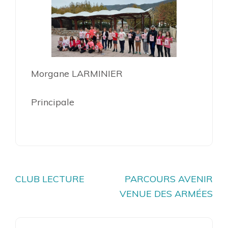
Morgane LARMINIER
Principale
Navigation
CLUB LECTURE
PARCOURS AVENIR
de
VENUE DES ARMÉES
l’article