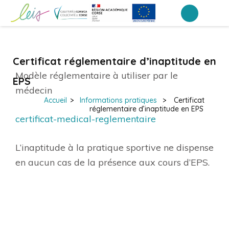
Aller
au
Collège du Cap – Luri
contenu
(Pressez
Certificat réglementaire d’inaptitude en
Entrée)
Modèle réglementaire à utiliser par le
EPS
médecin
Accueil
>
Informations pratiques
>
Certificat
réglementaire d’inaptitude en EPS
certificat-medical-reglementaire
L’inaptitude à la pratique sportive ne dispense
en aucun cas de la présence aux cours d’EPS.