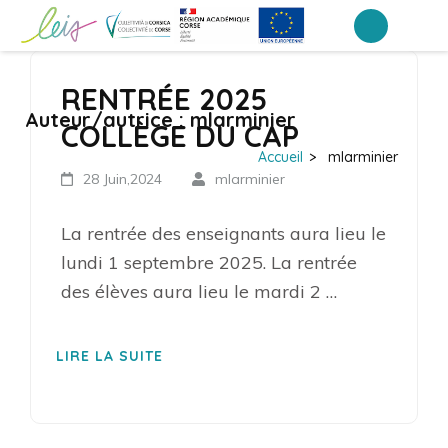
Aller
au
Collège du Cap – Luri
contenu
RENTRÉE 2025
(Pressez
Auteur/autrice :
mlarminier
Entrée)
COLLÈGE DU CAP
Accueil
>
mlarminier
28 Juin,2024
mlarminier
La rentrée des enseignants aura lieu le
lundi 1 septembre 2025. La rentrée
des élèves aura lieu le mardi 2 …
LIRE LA SUITE