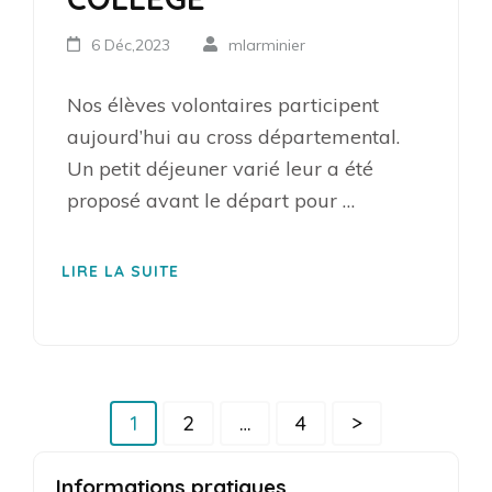
6 Déc,2023
mlarminier
Nos élèves volontaires participent
aujourd’hui au cross départemental.
Un petit déjeuner varié leur a été
proposé avant le départ pour …
LIRE LA SUITE
Pagination
Page
Page
Page
1
2
…
4
>
des
publications
Informations pratiques