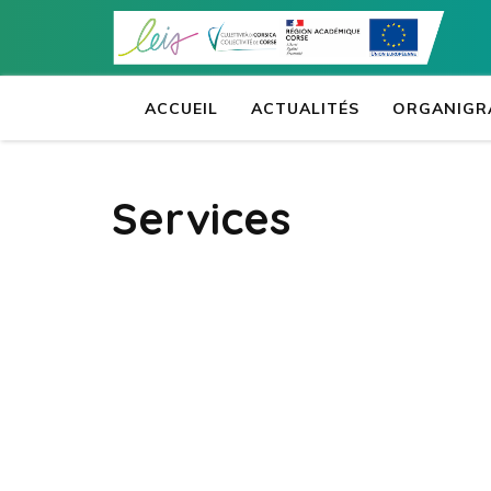
Aller
au
contenu
(Pressez
ACCUEIL
ACTUALITÉS
ORGANIGR
Entrée)
Services