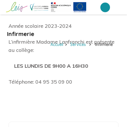
Aller
au
Collège du Cap – Luri
contenu
Année scolaire 2023-2024
(Pressez
Infirmerie
Entrée)
L’infirmière Madame Lanfranchi est présente
Accueil
>
Services
>
Infirmerie
au collège:
LES LUNDIS DE 9H00 A 16H30
Téléphone: 04 95 35 09 00